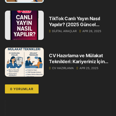
TikTok Canlı Yayın Nasıl
Yapılır? (2025 Güncel
Rehberi)
DIJITAL ARAÇLAR
APR 26, 2025
CV Hazırlama ve Mülakat
Teknikleri: Kariyeriniz İçin
Altın Kurallar
CV HAZIRLAMA
APR 25, 2025
0 YORUMLAR