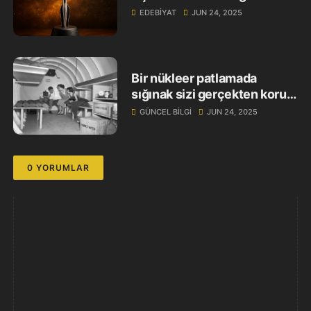
Dünyasında Geri Sayım
EDEBIYAT
JUN 24, 2025
Başladı
Bir nükleer patlamada
sığınak sizi gerçekten korur
mu?
GÜNCEL BILGI
JUN 24, 2025
0 YORUMLAR