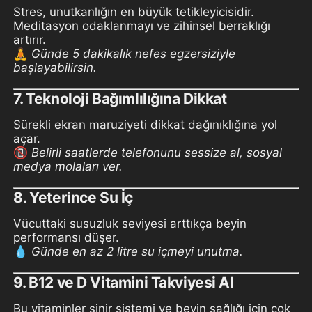
Stres, unutkanlığın en büyük tetikleyicisidir.
Meditasyon odaklanmayı ve zihinsel berraklığı
artırır.
🧘
Günde 5 dakikalık nefes egzersiziyle
başlayabilirsin.
7.
Teknoloji Bağımlılığına Dikkat
Sürekli ekran maruziyeti dikkat dağınıklığına yol
açar.
📵
Belirli saatlerde telefonunu sessize al, sosyal
medya molaları ver.
8.
Yeterince Su İç
Vücuttaki susuzluk seviyesi arttıkça beyin
performansı düşer.
💧
Günde en az 2 litre su içmeyi unutma.
9.
B12 ve D Vitamini Takviyesi Al
Bu vitaminler sinir sistemi ve beyin sağlığı için çok