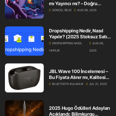
mı Yayıncı mı? – Doğru
Finansman Stratejisi (2025
GÜNCEL BILGI
AUG 09, 2025
Rehberi)
Dropshipping Nedir, Nasıl
Yapılır? (2025 Stoksuz Satış
Rehberi)
DROPSHIPPING NASIL
AUG 09,
YAPILIR
2025
JBL Wave 100 İncelemesi –
Bu Fiyata Alınır mı, Kalitesi
Gerçekten Yeterli mi?
BLUETOOTH KULAKLIK
JUL 31, 2025
2025 Hugo Ödülleri Adayları
Açıklandı: Bilimkurgu