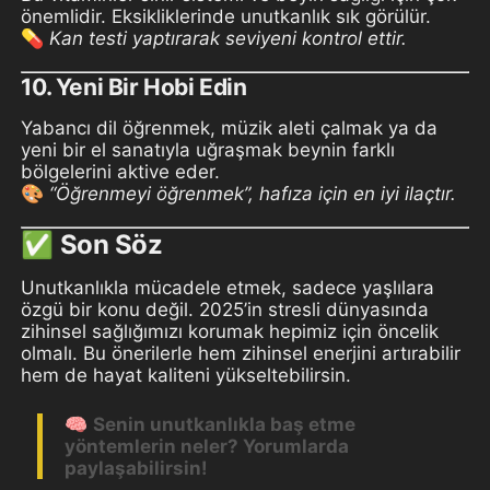
önemlidir. Eksikliklerinde unutkanlık sık görülür.
💊
Kan testi yaptırarak seviyeni kontrol ettir.
10.
Yeni Bir Hobi Edin
Yabancı dil öğrenmek, müzik aleti çalmak ya da
yeni bir el sanatıyla uğraşmak beynin farklı
bölgelerini aktive eder.
🎨
“Öğrenmeyi öğrenmek”, hafıza için en iyi ilaçtır.
✅ Son Söz
Unutkanlıkla mücadele etmek, sadece yaşlılara
özgü bir konu değil. 2025’in stresli dünyasında
zihinsel sağlığımızı korumak hepimiz için öncelik
olmalı. Bu önerilerle hem zihinsel enerjini artırabilir
hem de hayat kaliteni yükseltebilirsin.
🧠
Senin unutkanlıkla baş etme
yöntemlerin neler? Yorumlarda
paylaşabilirsin!